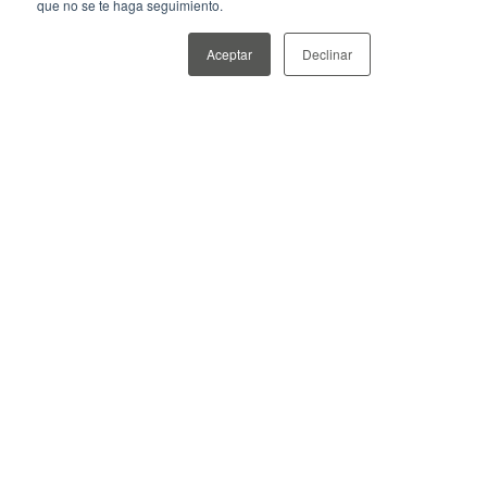
que no se te haga seguimiento.
Aceptar
Declinar
¿Cómo podemos ayudarte?
*
Contanos sobre tu proyecto
*