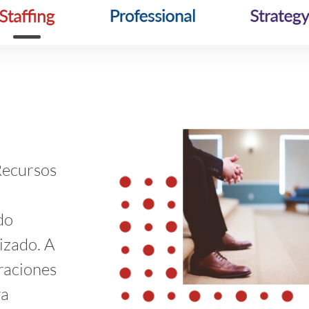
Recursos
do
izado. A
eraciones
ra